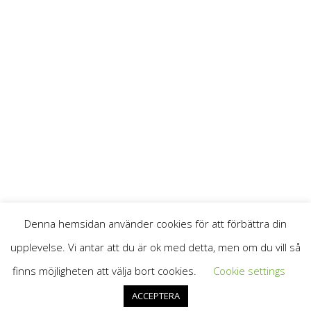
Denna hemsidan använder cookies för att förbättra din
upplevelse. Vi antar att du är ok med detta, men om du vill så
© 2026
Göteborgs Förenade Plåtslageri
All Rights Reserved.
finns möjligheten att välja bort cookies.
Cookie settings
ACCEPTERA