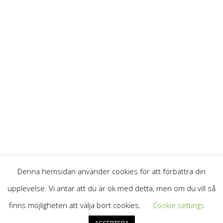
Denna hemsidan använder cookies för att förbättra din
upplevelse. Vi antar att du är ok med detta, men om du vill så
© 2026
Göteborgs Förenade Plåtslageri
All Rights Reserved.
finns möjligheten att välja bort cookies.
Cookie settings