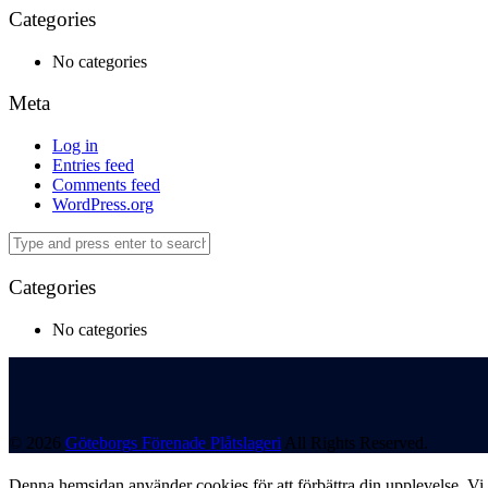
Categories
No categories
Meta
Log in
Entries feed
Comments feed
WordPress.org
Categories
No categories
© 2026
Göteborgs Förenade Plåtslageri
All Rights Reserved.
Denna hemsidan använder cookies för att förbättra din upplevelse. Vi a