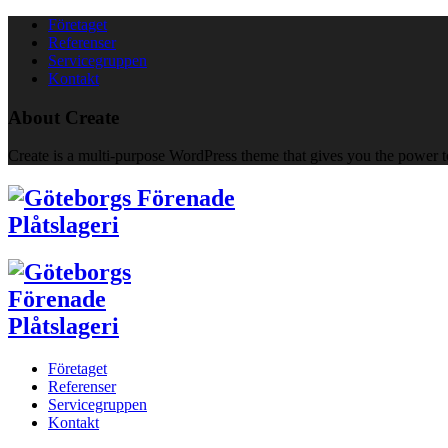
Företaget
Referenser
Servicegruppen
Kontakt
About Create
Create is a multi-purpose WordPress theme that gives you the power to
Företaget
Referenser
Servicegruppen
Kontakt