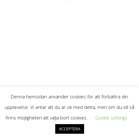
Denna hemsidan använder cookies för att förbättra din
© 2026
Göteborgs Förenade Plåtslageri
All Rights Reserved.
upplevelse. Vi antar att du är ok med detta, men om du vill så
finns möjligheten att välja bort cookies.
Cookie settings
ACCEPTERA